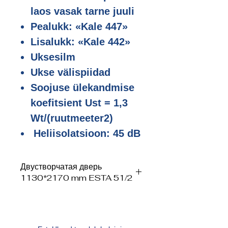
laos vasak tarne juuli
Pealukk: «Kale 447»
Lisalukk: «Kale 442»
Uksesilm
Ukse välispiidad
Soojuse ülekandmise
koefitsient Ust = 1,3
Wt/(ruutmeeter2)
Heliisolatsioon: 45 dB
Двустворчатая дверь
1130*2170 mm ESTA 51/2
Внешние размеры: 1130*2170 mm
Дополнительный замок: «Kale
442»