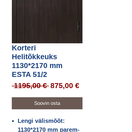
Korteri
Helitõkkeuks
1130*2170 mm
ESTA 51/2
Regular
Sale
 1195,00 € 
875,00 €
Price
Price
Soovin osta
Lengi välismõõt:
1130*2170 mm parem-