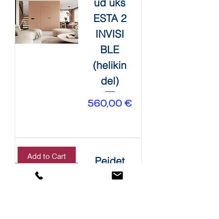
ud uks
ESTA 2
INVISI
BLE
(helikin
del)
Price
560,00 €
Add to Cart
Peidet
ud uks
ESTA 1
INVISI