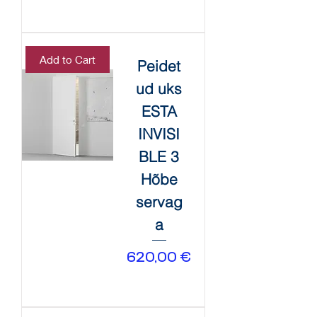
Add to Cart
Peidet
ud uks
ESTA
INVISI
BLE 3
Hõbe
servag
a
Price
620,00 €