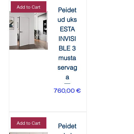
Add to Cart
Peidet
ud uks
ESTA
INVISI
BLE 3
musta
servag
a
Price
760,00 €
Add to Cart
Peidet