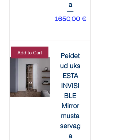
a
Price
1650,00 €
Add to Cart
Peidet
ud uks
ESTA
INVISI
BLE
Mirror
musta
servag
a