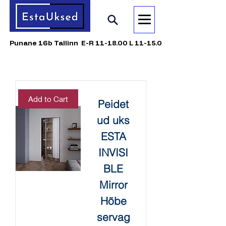
Punane 16b Tallinn E-R 11-18.00 L 11-15.00
Add to Cart
Peidet
ud uks
ESTA
INVISI
BLE
Mirror
Hõbe
servag