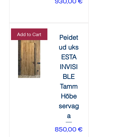
Price
930,00 €
Add to Cart
Peidet
ud uks
ESTA
INVISI
BLE
Tamm
Hõbe
servag
a
Price
850,00 €