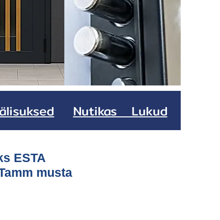
älisuksed
Nutikas Lukud
ks ESTA
 Tamm musta
ice