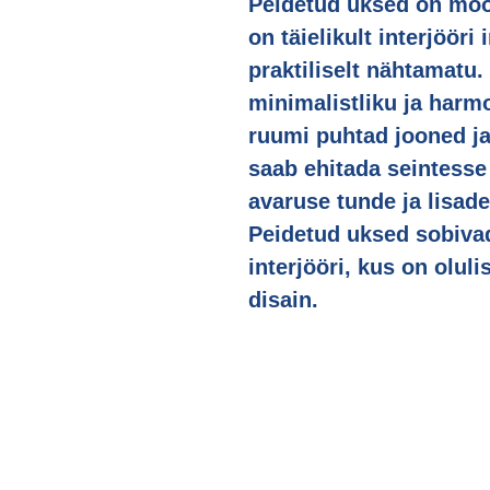
Peidetud uksed on mood
on täielikult interjööri
praktiliselt nähtamatu
minimalistliku ja harmo
ruumi puhtad jooned ja
saab ehitada seintesse 
avaruse tunde ja lisades
Peidetud uksed sobiva
interjööri, kus on oluli
disain.