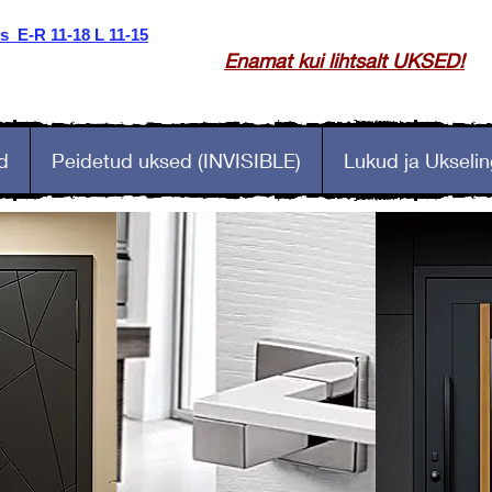
 E-R 11-18 L 11-15
Enamat kui lihtsalt UKSED!
d
Peidetud uksed (INVISIBLE)
Lukud ja Ukselin