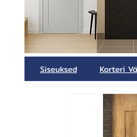
Siseuksed
Korteri Vä