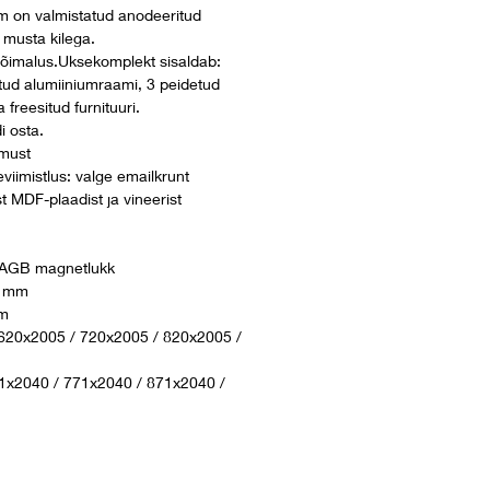
m on valmistatud anodeeritud
 musta kilega.
võimalus.Uksekomplekt sisaldab:
atud alumiiniumraami, 3 peidetud
 freesitud furnituuri.
i osta.
 must
seviimistlus: valge emailkrunt
t MDF-plaadist ja vineerist
 AGB magnetlukk
0 mm
mm
620x2005 / 720x2005 / 820x2005 /
1x2040 / 771x2040 / 871x2040 /