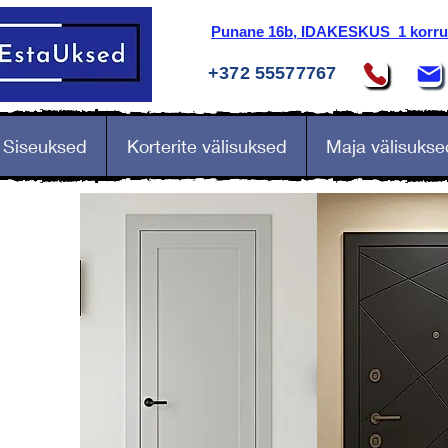
Punane 16b, IDAKESKUS 1 korrus
+372 55577767
Siseuksed
Korterite välisuksed
Maja välisukse