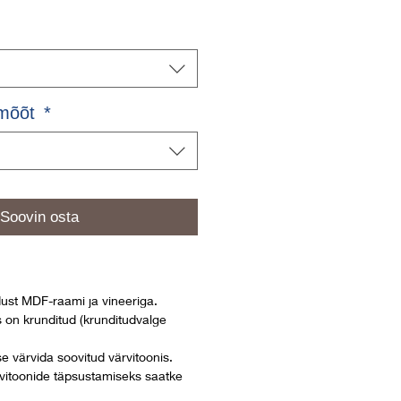
smõõt
*
Soovin osta
dust MDF-raami ja vineeriga.
us on krunditud (krunditudvalge
e värvida soovitud värvitoonis.
vitoonide täpsustamiseks saatke