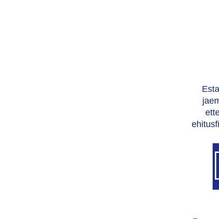
Esta
jae
ett
ehitus