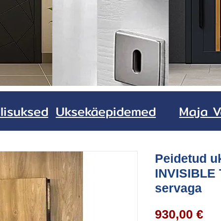
lisuksed
Uksekäepidemed
Maja V
Peidetud u
INVISIBLE
servaga
Pr
930,00 €