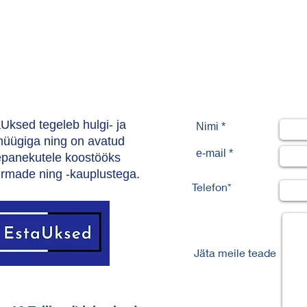
Uksed tegeleb hulgi- ja
Nimi *
müügiga ning on avatud
e-mail *
epanekutele koostööks
firmade ning -kauplustega.
Telefon*
Jäta meile teade