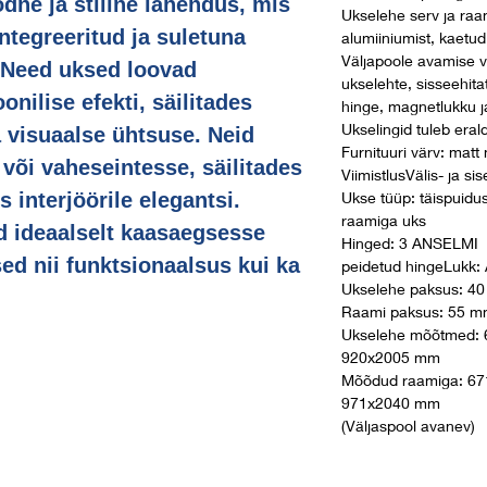
ne ja stiilne lahendus, mis
Ukselehe serv ja raa
 integreeritud ja suletuna
alumiiniumist, kaetud
Väljapoole avamise 
. Need uksed loovad
ukselehte, sisseehit
onilise efekti, säilitades
hinge, magnetlukku ja
Ukselingid tuleb erald
 visuaalse ühtsuse. Neid
Furnituuri värv: matt
või vaheseintesse, säilitades
ViimistlusVälis- ja si
 interjöörile elegantsi.
Ukse tüüp: täispuidus
raamiga uks
d ideaalselt kaasaegsesse
Hinged: 3 ANSELMI
sed nii funktsionaalsus kui ka
peidetud hingeLukk:
Ukselehe paksus: 4
Raami paksus: 55 
Ukselehe mõõtmed: 
920x2005 mm
Mõõdud raamiga: 67
971x2040 mm
(Väljaspool avanev)