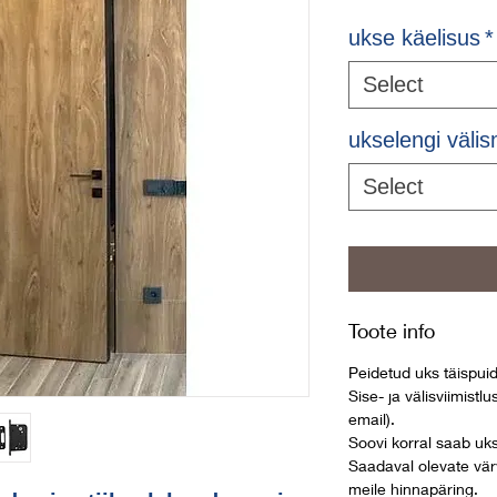
ukse käelisus
*
Select
ukselengi väli
Select
Toote info
Peidetud uks täispui
Sise- ja välisviimistl
email).
Soovi korral saab uks
Saadaval olevate vär
meile hinnapäring.