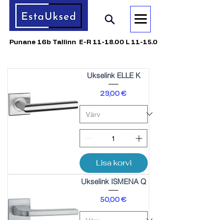
Punane 16b Tallinn E-R 11-18.00 L 11-15.00
Ukselink ELLE K
Price
29,00 €
Lisa korvi
Ukselink ISMENA Q
Price
50,00 €