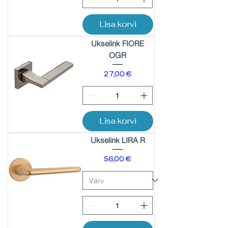
Lisa korvi
Ukselink FIORE
OGR
Price
27,00 €
Lisa korvi
Ukselink LIRA R
Price
56,00 €