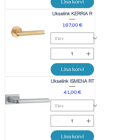
Lisa korvi
Ukselink KERRIA R
Price
167,00 €
Lisa korvi
Ukselink ISMENA RT
Price
41,00 €
Lisa korvi