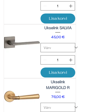
Lisa korvi
Ukselink SALVIA
Price
45,00 €
Lisa korvi
Ukselink
MARIGOLD R
Price
76,00 €