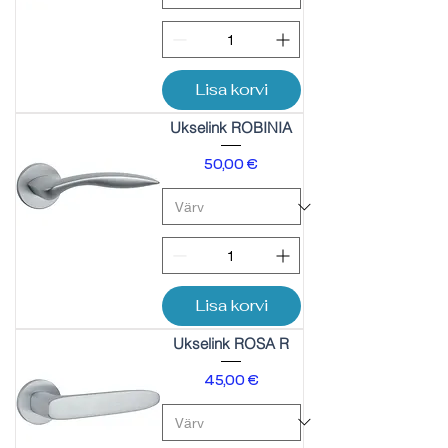
Lisa korvi
Ukselink ROBINIA
Price
50,00 €
Lisa korvi
Ukselink ROSA R
Price
45,00 €