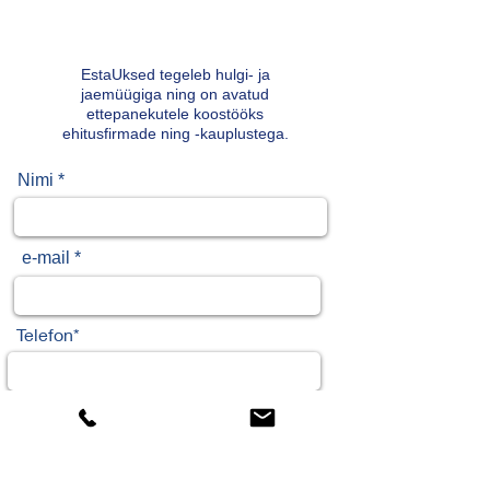
EstaUksed tegeleb hulgi- ja
jaemüügiga ning on avatud
ettepanekutele koostööks
ehitusfirmade ning -kauplustega.
Nimi *
e-mail *
Telefon*
Jäta meile teade