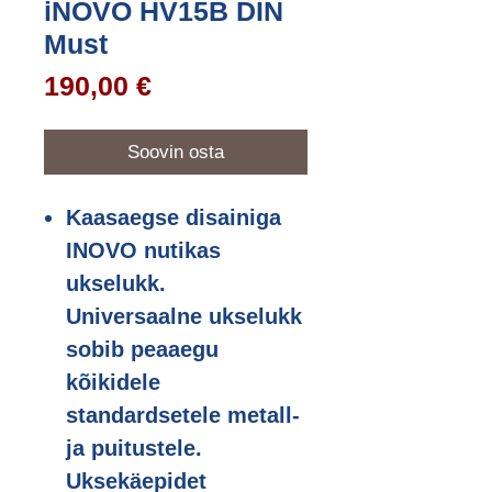
iNOVO HV15B DIN
Must
Price
190,00 €
Soovin osta
Kaasaegse disainiga
INOVO nutikas
ukselukk.
Universaalne ukselukk
sobib peaaegu
kõikidele
standardsetele metall-
ja puitustele.
Uksekäepidet