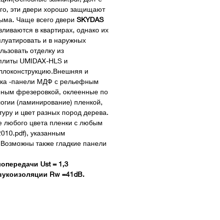
того, эти двери хорошо защищают
ыма. Чаще всего двери
SKYDAS
ливаются в квартирах, однако их
луатировать и в наружных
льзовать отделку из
плиты UMIDAX-HLS и
ллоконструкцию.Внешняя и
вка -панели МДФ с рельефным
нным фрезеровкой, оклеенные по
огии (ламинирование) пленкой,
уру и цвет разных пород дерева.
е любого цвета пленки с любым
010.pdf), указанным
. Возможны также гладкие панели
передачи Ust = 1,3
звукоизоляции Rw =41dB.