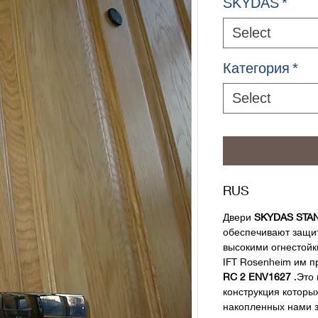
SKYDAS
*
Select
Категория
*
Select
RUS
Двери
SKYDAS STA
обеспечивают защит
высокими огнестой
IFT Rosenheim им п
RC 2 ENV1627
.Это
конструкция которы
накопленных нами з