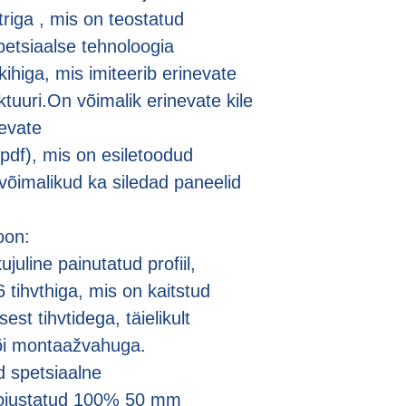
triga , mis on teostatud
spetsiaalse tehnoloogia
ihiga, mis imiteerib erinevate
uktuuri.On võimalik erinevate kile
evate
df), mis on esiletoodud
õimalikud ka siledad paneelid
oоn:
uline painutatud profiil,
6 tihvthiga, mis on kaitstud
t tihvtidega, täielikult
llaga või montaažvahuga.
d spetsiaalne
oojustatud 100% 50 mm