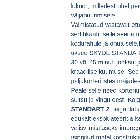
lukud , milledest ühel pe
väljapuurimisele.
Valmistatud vastavalt e
sertifikaati, selle seeria
kodurahule ja ohutusele.L
uksed SKYDE STANDART 
30 või 45 minuti jooksul 
kraadilise kuumuse. See 
paljukorterilistes majades,
Peale selle need korteri
suitsu ja vingu eest. Kõ
STANDART 2
paigaldatak
edukalt ekspluateerida k
välisviimistluseks impr
tsingitud metallkonstrukt