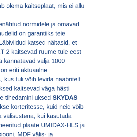
ab olema kaitseplaat, mis ei allu
ttenähtud normidele ja omavad
 mudelid on garantiiks teie
äbiviidud katsed näitasid, et
2 kaitsevad ruume tule eest
ja kannatavad välja 1000
on eriti aktuaalne
 kus tuli võib levida naabritelt.
uksed kaitsevad väga hästi
ige tihedamini uksed
SKYDAS
se korteritesse, kuid neid võib
a välisustena, kui kasutada
egneeritud plaate UMIDAX-HLS ja
siooni. MDF välis- ja