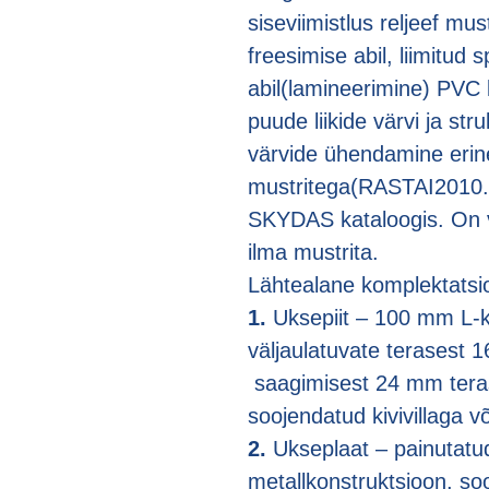
siseviimistlus reljeef mus
freesimise abil, liimitud 
abil(lamineerimine) PVC k
puude liikide värvi ja str
värvide ühendamine erin
mustritega(RASTAI2010.p
SKYDAS kataloogis. On v
ilma mustrita.
Lähtealane komplektatsi
1.
Uksepiit – 100 mm L-kuj
väljaulatuvate terasest 1
saagimisest 24 mm terases
soojendatud kivivi
2.
Ukseplaat – painutatu
metallkonstruktsioon, s