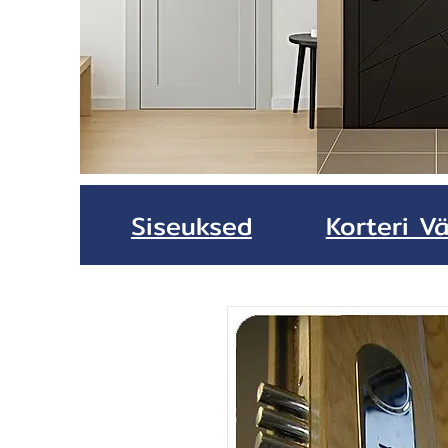
Siseuksed
Korteri Vä