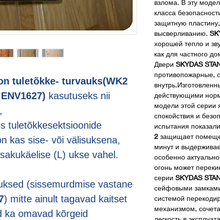
взлома. В эту моде
класса безопасност
защитную пластину
высверливанию.
SK
хорошей тепло и зв
как для частного до
Двери
SKYDAS STA
противопожарные, о
 tuletõkke- turvauks(WK2
внутрь.Изготовленны
2 ENV1627)
kasutuseks nii
действующими норм
модели этой серии 
,
спокойствия и безо
s tuletõkkesektsioonide
испытания показали
2
защищает помещени
n kas sise- või välisuksena,
минут и выдерживае
sakukäelise (L) ukse vahel.
особенно актуально
огонь может переки
серии
SKYDAS STA
ksed (sissemurdmise vastane
сейфовыми замками
7
) mitte ainult tagavad kaitset
системой перекоди
механизмом, сочета
d ka omavad kõrgeid
легкость в эксплуат