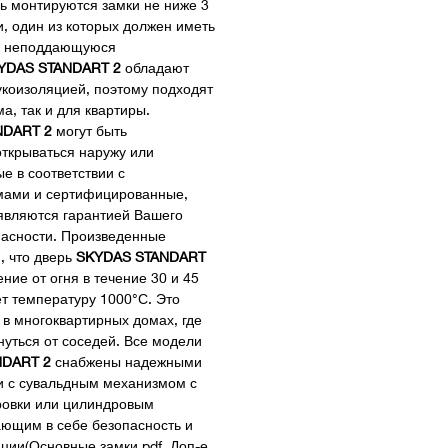
ль монтируются замки не ниже 3
и, один из которых должен иметь
, неподдающуюся
YDAS STANDART 2
обладают
укоизоляцией, поэтому подходят
ма, так и для квартиры.
NDART 2
могут быть
ткрываться наружу или
е в соответствии с
ами и сертифицированные,
являются гарантией Вашего
пасности. Произведенные
, что дверь
SKYDAS STANDART
е от огня в течение 30 и 45
т температуру 1000°С. Это
 в многоквартирных домах, где
нуться от соседей. Все модели
NDART 2
снабжены надежными
 с сувальдным механизмом с
ровки или цилиндровым
ющим в себе безопасность и
ации(Основные замки.pdf, Доп-е