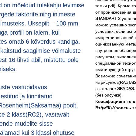
d on mõeldud tulekahju levimise
замки.pdf). Кроме 
от проникновения д
ärgede faktorite ning inimeste
STANDART 2
устанав
gimusteks. Uksepiit – 100 mm
можно успешно эксп
условиях, если испо
ga profiil on laiem, kui
импрегнированной 
stes omab 6 kõverdus kandiga.
оцинкованную мета
a kaitstud saagimise võimaluste
внутренняя облицо
рисунком, выполне
st 16 tihvti abil, mistõttu pole
специальной технол
miseks.
имитирующей структ
Возможно сочетани
из рисунков(RASTAI2
ste vastupidavus
в каталоге
SKYDAS
(без рисунка).
stitud ja kinnitatud
Коэффициент тепло
FT Rosenheim(Saksamaa) poolt,
Вт/(м²К).Уровень 
e 2 klass(RC2), vastavalt
ende mudelite sisse
alamad kui 3 klassi ohutuse