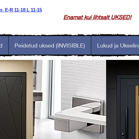
 E-R 11-18 L 11-15
Enamat kui lihtsalt UKSED!
d
Peidetud uksed (INVISIBLE)
Lukud ja Ukselin