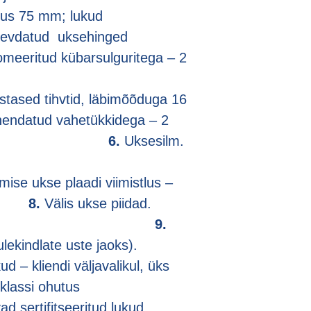
ksus 75 mm; lukud
evdatud uksehinged
romeeritud kübarsulguritega – 2
stased tihvtid, läbimõõduga 16
hendatud vahetükkidega – 2
ki.
6.
Uksesilm.
mise ukse plaadi viimistlus –
siin
8.
Välis ukse piidad.
9.
( tulekindlate uste jaoks).
ud – kliendi väljavalikul, üks
 klassi ohutus
ad sertifitseeritud lukud