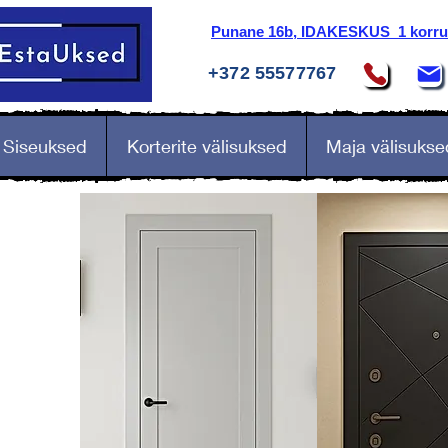
Punane 16b, IDAKESKUS 1 korrus
+372 55577767
Siseuksed
Korterite välisuksed
Maja välisukse