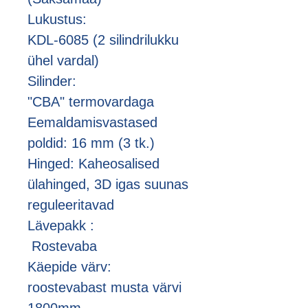
Lukustus:
KDL-6085 (2 silindrilukku
ühel vardal)
Silinder:
"CBA" termovardaga
Eemaldamisvastased
poldid: 16 mm (3 tk.)
Hinged: Kaheosalised
ülahinged, 3D igas suunas
reguleeritavad
Lävepakk :
Rostevaba
Käepide värv:
roostevabast musta värvi