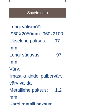
Soovin osta
Lengi välismõõt:
960X2050mm 960x2100
Ukselehe paksus: 97
mm
Lengi sügavus: 97
mm
Värv:
ilmastikukindel pulbervärv,
värv valida
Metalllehe paksus: 1,2
mm
Karbi metalli paksus: