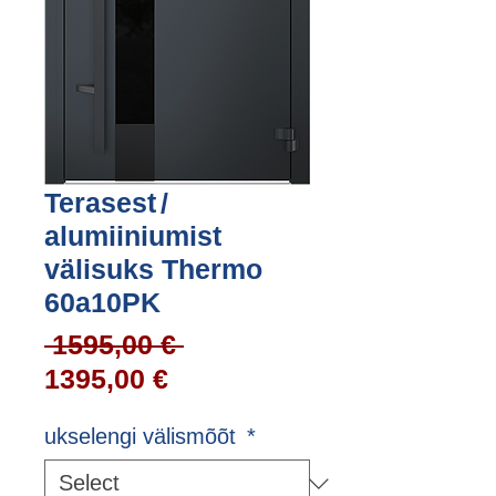
Terasest /
alumiiniumist
välisuks Thermo
60a10PK
Regular
 1595,00 € 
Sale
Price
1395,00 €
Price
ukselengi välismõõt
*