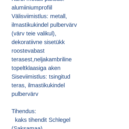
alumiiniumprofiil
Välisviimistlus: metall,
ilmastikukindel pulbervärv
(värv teie valikul),
dekoratiivne sisetükk
roostevabast
terasest,neljakambriline
topeltklaasiga aken
Siseviimistlus: tsingitud
teras, ilmastikukindel
pulbervärv
Tihendus:
kaks tihendit Schlegel
(Saksamaa)