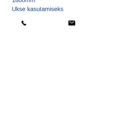
1800mm
Ukse kasutamiseks
välistingimustes on ukse
kohal vajalik varikatus
EstaUksed tegeleb hulgi- ja
jaemüügiga ning on avatud
ettepanekutele koostööks
ehitusfirmade ning -kauplustega.
Nimi *
e-mail *
Telefon*