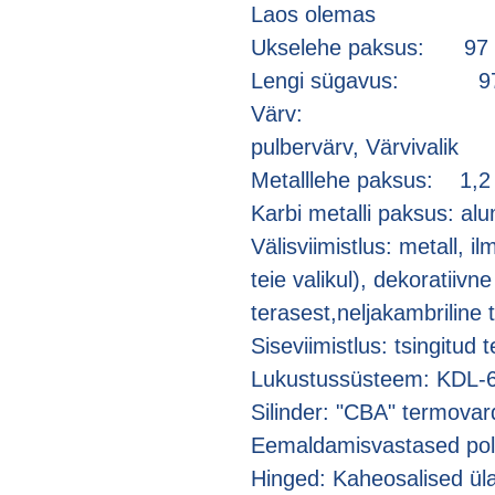
Laos olemas
Ukselehe paksus: 9
Lengi sügavus: 9
Värv: ilmast
pulbervärv, Värvivalik
Metalllehe paksus: 1,2 
Karbi metalli paksus: alum
Välisviimistlus: metall, i
teie valikul), dekoratiiv
terasest,neljakambriline 
Siseviimistlus: tsingitud 
Lukustussüsteem: KDL-608
Silinder: "CBA" termova
Eemaldamisvastased pold
Hinged: Kaheosalised ül