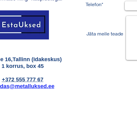
Telefon*
Jäta meile teade
 16,Tallinn (Idakeskus)
1 korrus, box 45
+372 555 777 67
das@metalluksed.ee