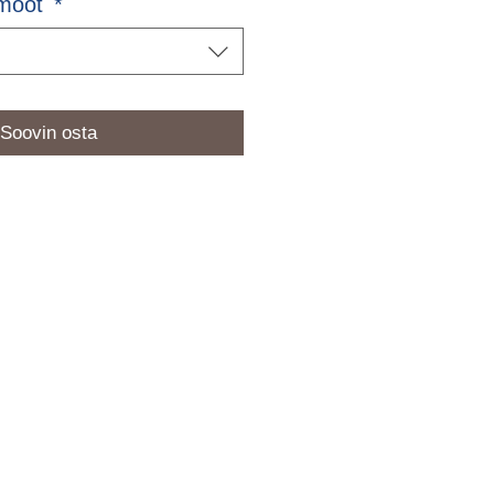
smõõt
*
Soovin osta