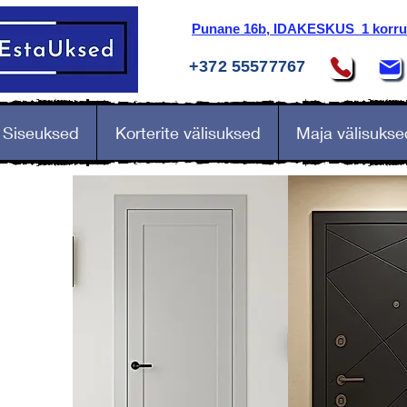
Punane 16b, IDAKESKUS 1 korrus
+372 55577767
Siseuksed
Korterite välisuksed
Maja välisukse