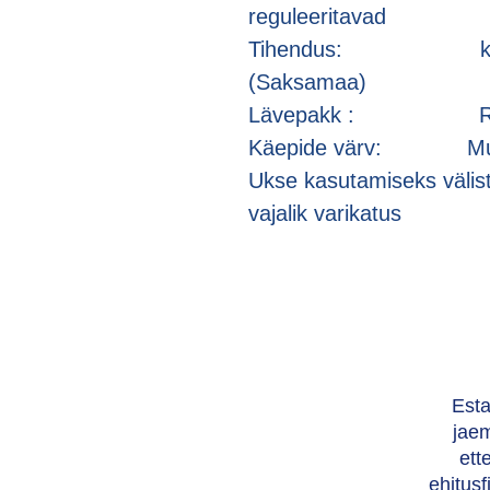
reguleeritavad
Tihendus: kaks ti
(Saksamaa)
Lävepakk : Ros
Käepide värv: Mu
Ukse kasutamiseks välis
vajalik varikatus
Esta
jae
ett
ehitus