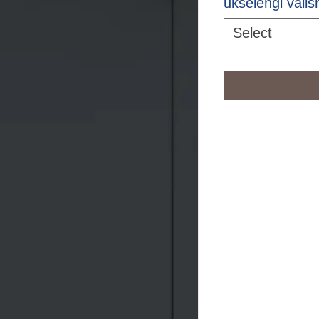
ukselengi väli
Select