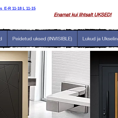
 E-R 11-18 L 11-15
Enamat kui lihtsalt UKSED!
d
Peidetud uksed (INVISIBLE)
Lukud ja Ukselin