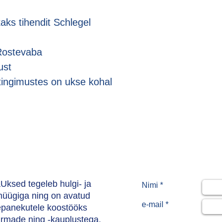
hendit Schlegel
tevaba
st
tingimustes on ukse kohal
Uksed tegeleb hulgi- ja
Nimi *
müügiga ning on avatud
e-mail *
epanekutele koostööks
firmade ning -kauplustega.