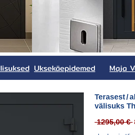
lisuksed
Uksekäepidemed
Maja V
Terasest / 
välisuks T
 1295,00 € 