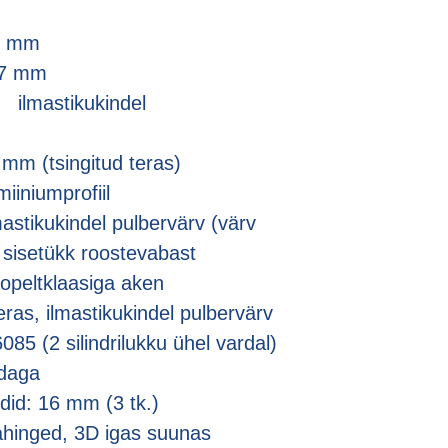
7 mm
7 mm
ikukindel
mm (tsingitud teras)
iiniumprofiil
lmastikukindel pulbervärv (värv
ne sisetükk roostevabast
topeltklaasiga aken
teras, ilmastikukindel pulbervärv
5 (2 silindrilukku ühel vardal)
rdaga
id: 16 mm (3 tk.)
ahinged, 3D igas suunas