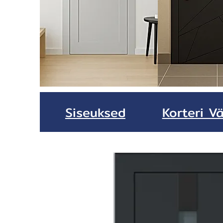
Siseuksed
Korteri Vä