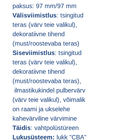
paksus: 97 mm/97 mm
Välisviimistlus
: tsingitud
teras (värv teie valikul),
dekoratiivne tihend
(must/roostevaba teras)
Siseviimistlus
: tsingitud
teras (värv teie valikul),
dekoratiivne tihend
(must/roostevaba teras),
ilmastikukindel pulbervärv
(värv teie valikul), võimalik
on raami ja ukselehe
kahevärviline värvimine
Täidis
: vahtpolüstüreen
Lukusüsteem:
lukk "CBA"