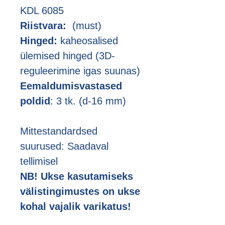
KDL 6085
Riistvara:
(must)
Hinged:
kaheosalised
ülemised hinged (3D-
reguleerimine igas suunas)
Eemaldumisvastased
poldid
: 3 tk. (d-16 mm)
Mittestandardsed
suurused: Saadaval
tellimisel
NB! Ukse kasutamiseks
välistingimustes on ukse
kohal vajalik varikatus!