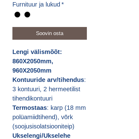
Furnituur ja lukud
*
Soovin osta
Lengi välismõõt:
860X2050mm,
960X2050mm
Kontuuride arv/tihendus
:
3 kontuuri, 2 hermeetilist
tihendikontuuri
Termostaas
: karp (18 mm
polüamiidtihend), võrk
(soojusisolatsiooniteip)
Ukselengi/Ukselehe