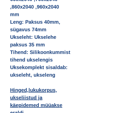
,860x2040 ,960x2040
mm
Leng: Paksus 40mm,
sügavus 74mm
Ukseleht: Ukselehe
paksus 35 mm
Tihend: Silikoonkummist
tihend ukselengis
Uksekomplekt sisaldab:
ukseleht, ukseleng
Hinged,lukukorpus,
ukseliistud ja
käepidemed müüakse
eraldi