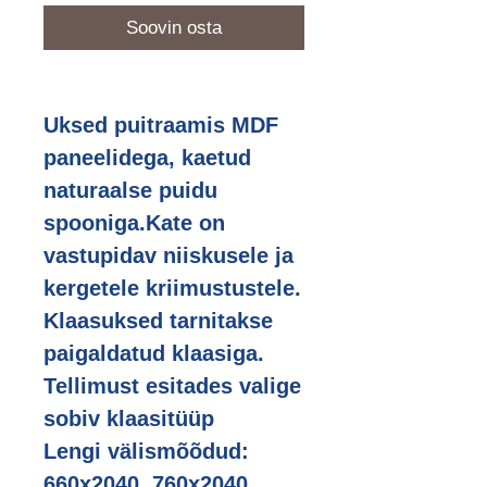
Soovin osta
Uksed puitraamis MDF
paneelidega, kaetud
naturaalse puidu
spooniga.Kate on
vastupidav niiskusele ja
kergetele kriimustustele.
Klaasuksed tarnitakse
paigaldatud klaasiga.
Tellimust esitades valige
sobiv klaasitüüp
Lengi välismõõdud:
660x2040 ,760x2040