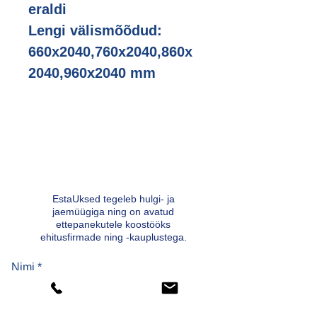
eraldi
Lengi välismõõdud:
660x2040,760x2040,860x
2040,960x2040 mm
EstaUksed tegeleb hulgi- ja
jaemüügiga ning on avatud
ettepanekutele koostööks
ehitusfirmade ning -kauplustega.
Nimi *