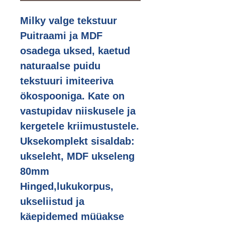
Milky valge tekstuur
Puitraami ja MDF
osadega uksed, kaetud
naturaalse puidu
tekstuuri imiteeriva
ökospooniga. Kate on
vastupidav niiskusele ja
kergetele kriimustustele.
Uksekomplekt sisaldab:
ukseleht, MDF ukseleng
80mm
Hinged,lukukorpus,
ukseliistud ja
käepidemed müüakse