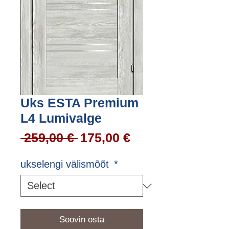
Uks ESTA Premium
L4 Lumivalge
Regular
Sale
 259,00 € 
175,00 €
Price
Price
ukselengi välismõõt
*
Soovin osta