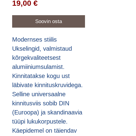
Price
19,00 €
Soovin osta
Modernses stiilis
Ukselingid, valmistaud
kõrgekvaliteetsest
alumiiniumsulamist.
Kinnitatakse kogu ust
läbivate kinnituskruvidega.
Selline universaalne
kinnitusviis sobib DIN
(Euroopa) ja skandinaavia
tüüpi lukukorpustele.
Käepidemel on täiendav