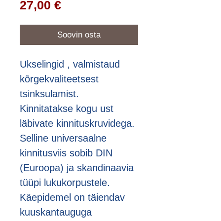
Price
27,00 €
Soovin osta
Ukselingid , valmistaud
kõrgekvaliteetsest
tsinksulamist.
Kinnitatakse kogu ust
läbivate kinnituskruvidega.
Selline universaalne
kinnitusviis sobib DIN
(Euroopa) ja skandinaavia
tüüpi lukukorpustele.
Käepidemel on täiendav
kuuskantauguga